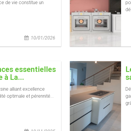
e de vie constitue un
po
dé
10/01/2026
ces essentielles
L
 à La...
s
sine alliant excellence
Dé
ité optimale et pérennité...
ga
gr