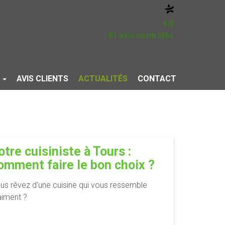
4,9
| 81 avis contrôlés
S
AVIS CLIENTS
ACTUALITÉS
CONTACT
otre cuisiniste à Tours :
omment faire le bon choix ?
us rêvez d'une cuisine qui vous ressemble
aiment ?