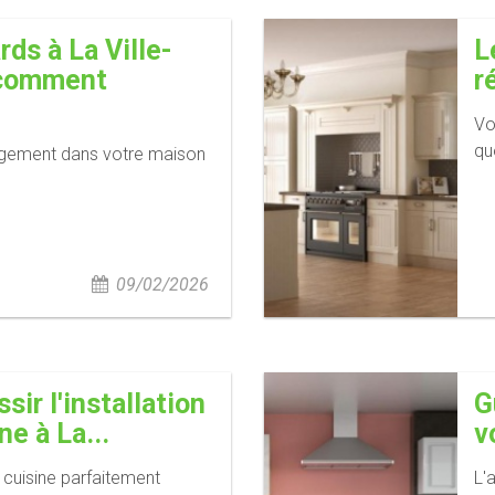
ds à La Ville-
L
 comment
r
Vo
qu
gement dans votre maison
09/02/2026
ir l'installation
G
ne à La...
v
cuisine parfaitement
L'