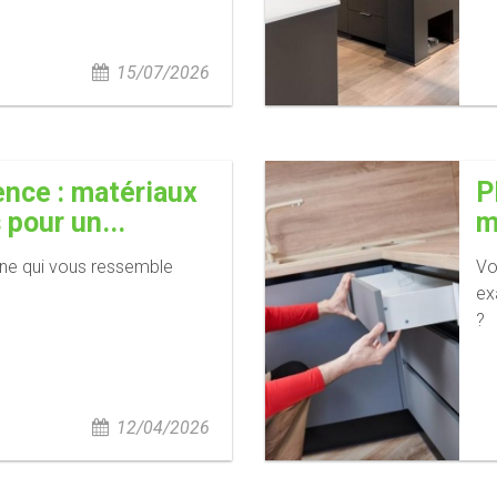
15/07/2026
nce : matériaux
P
 pour un...
m
ine qui vous ressemble
Vo
ex
?
12/04/2026