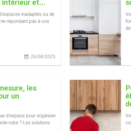
intérieur et...
s
 d'espaces inadaptés ou de
Vo
 ne répondant pas à vos
fo
dé
26/08/2025
mesure, les
P
our un
é
d
ue d'espace pour organiser
Vo
rde-robe ? Les solutions
co