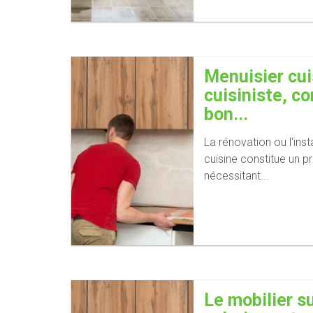
Menuisier cui
cuisiniste, c
bon...
La rénovation ou l'inst
cuisine constitue un pr
nécessitant...
Le mobilier s