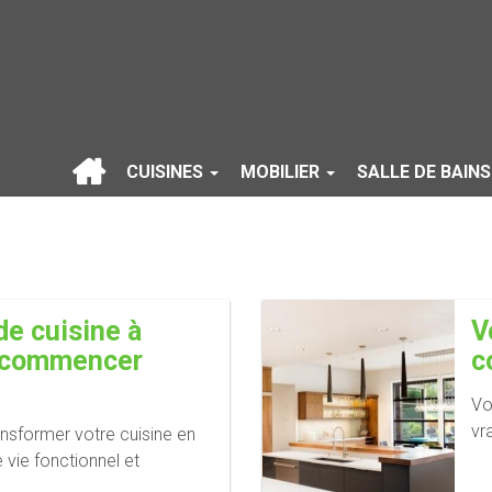
CUISINES
MOBILIER
SALLE DE BAIN
e cuisine à
V
ù commencer
c
Vo
vr
nsformer votre cuisine en
 vie fonctionnel et