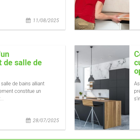
11/08/2025
'un
C
de salle de
c
o
alle de bains alliant
As
inement constitue un
pr
..
s'
28/07/2025