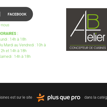
FACEBOOK
z-nous
ORAIRES :
Lundi : 14h à 18h
Du Mardi au Vendredi : 10h à
12h et 14h à 18h
Samedi : 14h à 18h
isines est sur le site
dans la caté