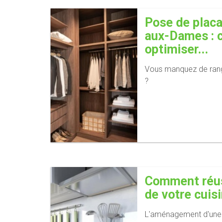
Pose de placar
aux-Dames :
optimiser...
Vous manquez de ran
?
Comment réuss
de votre cuisi
L'aménagement d'une 