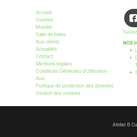
Accueil
Cuisines
Mobilier
Suive
Salle de bains
Avis clients
NOS H
Actualités
Contact
Mentions légales
Conditions Générales d'Utilisation -
Avis
Politique de protection des données
Gestion des cookies
Atelier B Cu