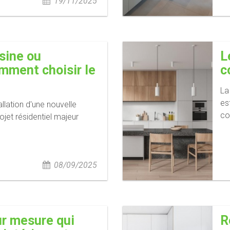
19/11/2025
sine ou
L
omment choisir le
c
La
es
allation d'une nouvelle
co
ojet résidentiel majeur
08/09/2025
ur mesure qui
R