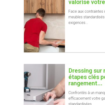
valorise votre 
Face aux contraintes
meubles standardisés
exigences...
Dressing sur 
étapes clés p
rangement...
Confrontés à un manq
efficacement votre ga
standardisées...