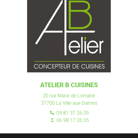
ATELIER B CUISINES
20 rue Marie de Lorraine
37700
La Ville-aux-Dames
09 81 37 26 05
06 98 17 26 05