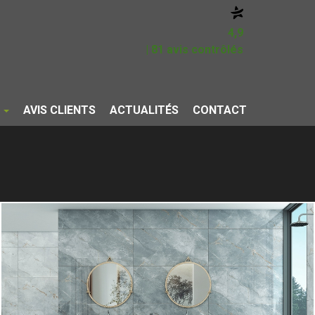
4,9
| 81 avis contrôlés
S
AVIS CLIENTS
ACTUALITÉS
CONTACT