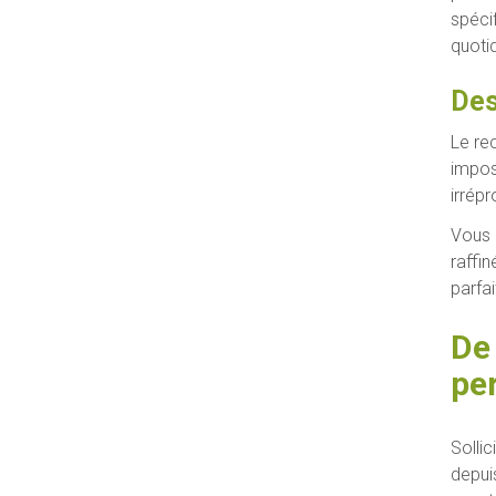
spéci
quoti
Des
Le re
impos
irrép
Vous 
raffin
parfai
De
pe
Solli
depuis