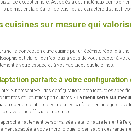
résistance exceptionnelle. Associés à des matériaux complémentair
 ils permettent la création de cuisines au caractère distinctif, c
s cuisines sur mesure qui valoris
uraine, la conception d'une cuisine par un ébéniste répond à une
losophie est claire : ce n'est pas à vous de vous adapter à votre 
itement à votre espace et à vos habitudes quotidiennes.
daptation parfaite à votre configuration
 intérieur présente-t-il des configurations architecturales spéci
ntraintes structurelles particulières ?
La menuiserie sur mesur
s
. Un ébéniste élabore des modules parfaitement intégrés à vo
nible avec une efficacité maximale.
 approche hautement personnalisée s'étend naturellement à l'erg
sément adaptée à votre morphologie, organisation des rangemen