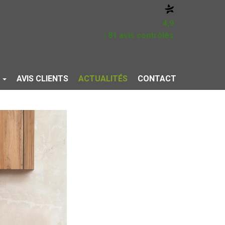
4,9
| 81 avis contrôlés
S
AVIS CLIENTS
ACTUALITÉS
CONTACT