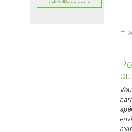
DEMANDE DE DEVIS
Je
Po
cu
Vous
har
spéc
env
mar