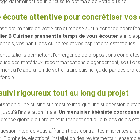
age déterminant pour la réussite optimale de votre cuisine.
 écoute attentive pour concrétiser vos
ase préliminaire de votre projet repose sur un échange approfo
lier B Cuisines prennent le temps de vous écouter
afin d'ap
onnels, vos habitudes culinaires et vos aspirations esthétiques.
onsultations permettent l'émergence de propositions concrètes et
reuse des matériaux, recommandations d'agencement, solutions 
ement à l'élaboration de votre future cuisine, guidé par des prof
fondie.
suivi rigoureux tout au long du projet
alisation d'une cuisine sur mesure implique une succession d'éta
le jusqu'à l'installation finale.
Un menuisier ébéniste coordonne
hérence globale du projet et le respect scrupuleux des délais étab
 gestion intégrée vous affranchit des contraintes inhérentes à la
r. Plomberie, électricité, installation des revêtements : l'ensemb