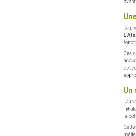
avant
Une
La ph
L'Ate
foncti
Ces c
rigou
activ
appro
Un 
La ré
initia
la co
Cette
métie