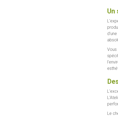
Un 
L'exp
produc
d'une
absol
Vous 
spéci
l'envi
esthét
Des
L'exc
L'Atel
perfo
Le ch