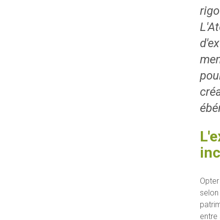
rig
L'A
d'e
men
pour
créa
ébén
L'e
in
Opter
selon
patri
entre