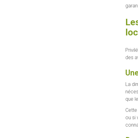
garan
Le
loc
Privil
des av
Une
La di
néces
que l
Cette
ou si
conna