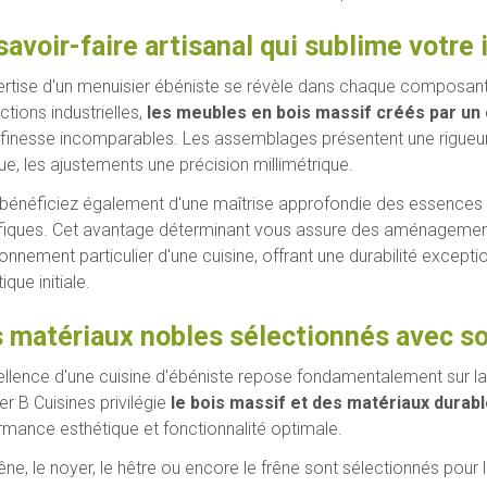
savoir-faire artisanal qui sublime votre 
ertise d'un menuisier ébéniste se révèle dans chaque composante
tions industrielles,
les meubles en bois massif créés par un
 finesse incomparables. Les assemblages présentent une rigueur e
ue, les ajustements une précision millimétrique.
bénéficiez également d'une maîtrise approfondie des essences d
fiques. Cet avantage déterminant vous assure des aménagemen
ronnement particulier d'une cuisine, offrant une durabilité excepti
ique initiale.
 matériaux nobles sélectionnés avec so
ellence d'une cuisine d'ébéniste repose fondamentalement sur la
ier B Cuisines privilégie
le bois massif et des matériaux durab
rmance esthétique et fonctionnalité optimale.
êne, le noyer, le hêtre ou encore le frêne sont sélectionnés pour 