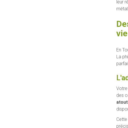
leur 
métal,
De
vie
En To
La phi
parfa
L'a
Votre
des co
atout
dispo
Cette
préci