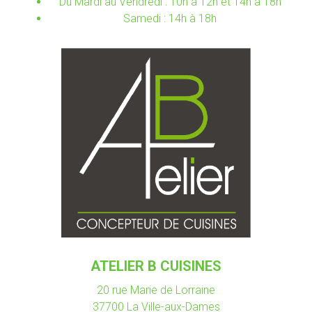
Du Mardi au Vendredi : 10h à 12h et 14h à 18h
Samedi : 14h à 18h
ATELIER B CUISINES
20 rue Marie de Lorraine
37700
La Ville-aux-Dames