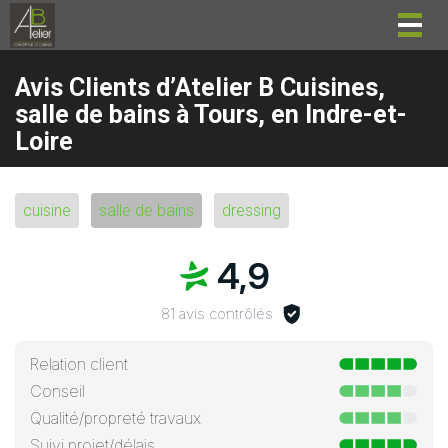
Togg
navig
Avis Clients d’Atelier B Cuisines,
salle de bains à Tours, en Indre-et-
Loire
cuisine
salle de bains
dressing
4,9
81 avis contrôlés
Relation client
Conseil
Qualité/propreté travaux
Suivi projet/délais